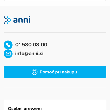
01 580 08 00
info@anni.si
×
Prijava
Za dodajanje na seznam želja morate biti prijavljeni.
Pomoč pri nakupu
Prijava
Prekliči
Osebni prevzem