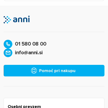
01 580 08 00
info@anni.si
×
Prijava
Za dodajanje na seznam želja morate biti prijavljeni.
Pomoč pri nakupu
Prijava
Prekliči
Osebni prevzem