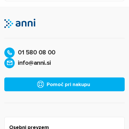
01 580 08 00
info@anni.si
×
Prijava
Za dodajanje na seznam želja morate biti prijavljeni.
Pomoč pri nakupu
Prijava
Prekliči
Osebni prevzem