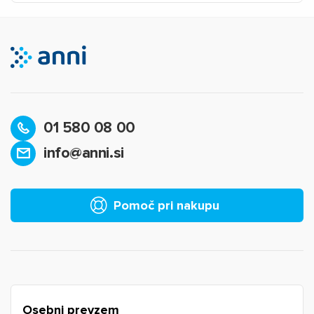
01 580 08 00
info@anni.si
×
Prijava
Za dodajanje na seznam želja morate biti prijavljeni.
Pomoč pri nakupu
Prijava
Prekliči
Osebni prevzem