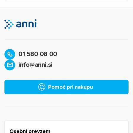
01 580 08 00
info@anni.si
×
Prijava
Za dodajanje na seznam želja morate biti prijavljeni.
Pomoč pri nakupu
Prijava
Prekliči
Osebni prevzem