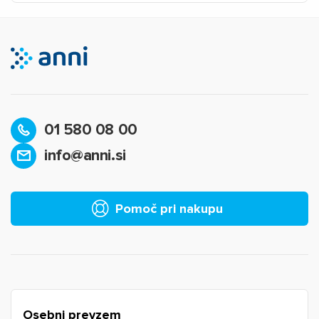
01 580 08 00
info@anni.si
×
Prijava
Za dodajanje na seznam želja morate biti prijavljeni.
Pomoč pri nakupu
Prijava
Prekliči
Osebni prevzem