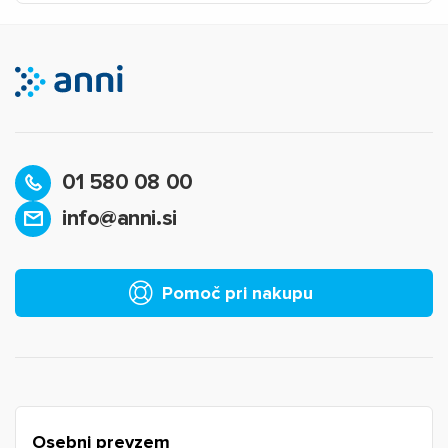
01 580 08 00
info@anni.si
×
Prijava
Za dodajanje na seznam želja morate biti prijavljeni.
Pomoč pri nakupu
Prijava
Prekliči
Osebni prevzem