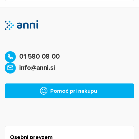
01 580 08 00
info@anni.si
×
Prijava
Za dodajanje na seznam želja morate biti prijavljeni.
Pomoč pri nakupu
Prijava
Prekliči
Osebni prevzem