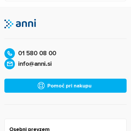
01 580 08 00
info@anni.si
×
Prijava
Za dodajanje na seznam želja morate biti prijavljeni.
Pomoč pri nakupu
Prijava
Prekliči
Osebni prevzem