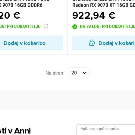
X 9070 16GB GDDR6
Radeon RX 9070 XT 16GB G
20 €
922,94 €
OGI PRI DOBAVITELJU
NA ZALOGI PRI DOBAVITELJ
Dodaj v košarico
Dodaj v košar
20
Na stran:
ti v Anni
Vpiši svoj e-poštni naslov