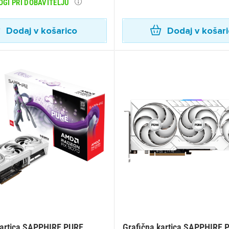
OGI PRI DOBAVITELJU
Dodaj v košarico
Dodaj v košar
ijava
dodajanje na seznam želja morate biti prijavljeni.
Prijava
rekliči
kartica SAPPHIRE PURE
Grafična kartica SAPPHIRE 