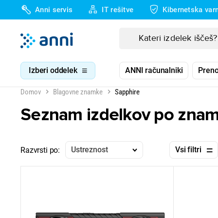
Anni servis
IT rešitve
Kibernetska var
Izberi oddelek
ANNI računalniki
Preno
Domov
Blagovne znamke
Sapphire
Seznam izdelkov po znam
Ustreznost
Vsi filtri
Razvrsti po: