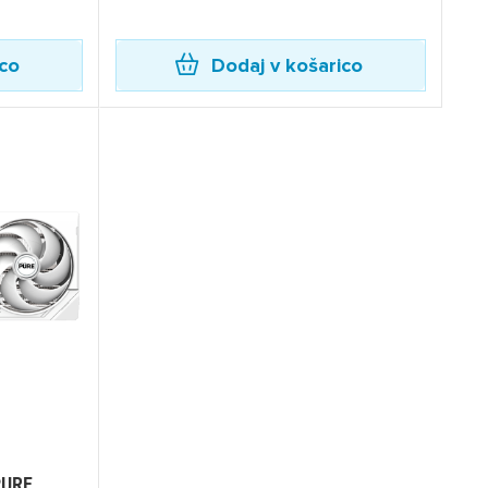
ico
Dodaj v košarico
×
PURE