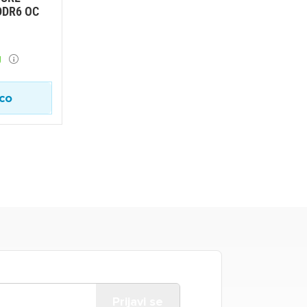
DDR6 OC
U
ico