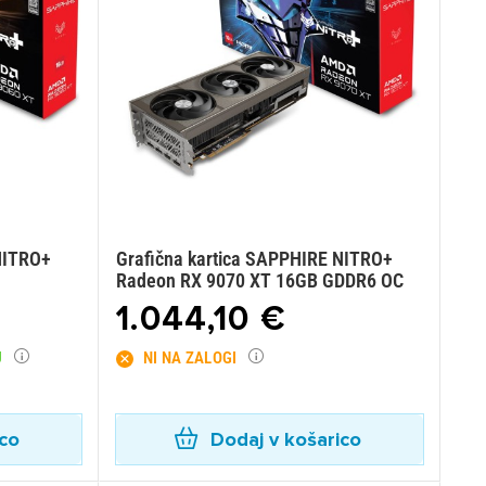
NITRO+
Grafična kartica SAPPHIRE NITRO+
Radeon RX 9070 XT 16GB GDDR6 OC
1.044,10 €
U
NI NA ZALOGI
ico
Dodaj v košarico