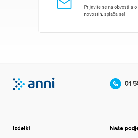
Prijavite se na obvestila o
novostih, splača se!
01 5
Izdelki
Naše podj