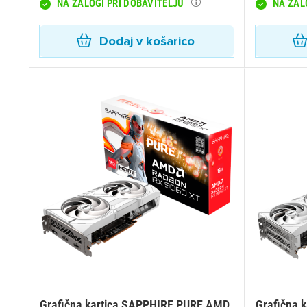
NA ZALOGI PRI DOBAVITELJU
NA ZAL
Dodaj v košarico
Pr
Za 
P
Grafična kartica SAPPHIRE PURE AMD
Grafična 