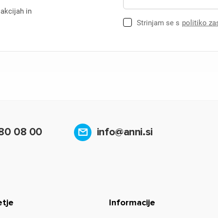
 akcijah in
Strinjam se s
politiko z
80 08 00
info@anni.si
etje
Informacije