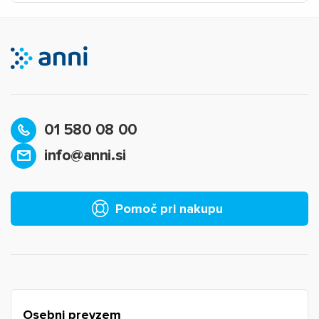
01 580 08 00
info@anni.si
×
Prijava
Za dodajanje na seznam želja morate biti prijavljeni.
Pomoč pri nakupu
Prijava
Prekliči
Osebni prevzem