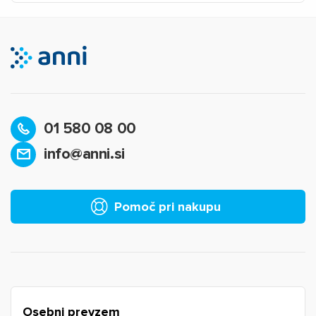
01 580 08 00
info@anni.si
×
Prijava
Za dodajanje na seznam želja morate biti prijavljeni.
Pomoč pri nakupu
Prijava
Prekliči
Osebni prevzem