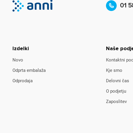
01 5
Izdelki
Naše podj
Novo
Kontaktni pod
Odprta embalaža
Kje smo
Odprodaja
Delovni čas
O podjetju
Zaposlitev