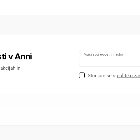
ti v Anni
Vpiši svoj e-poštni naslov
 akcijah in
Strinjam se s
politiko z
ijava
dodajanje na seznam želja morate biti prijavljeni.
Prijava
rekliči