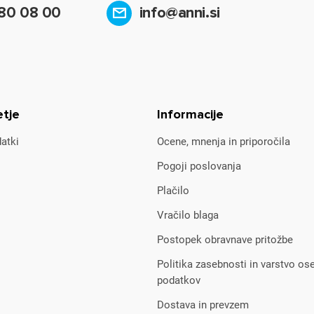
80 08 00
info@anni.si
etje
Informacije
atki
Ocene, mnenja in priporočila
Pogoji poslovanja
Plačilo
Vračilo blaga
Postopek obravnave pritožbe
Politika zasebnosti in varstvo os
podatkov
Dostava in prevzem