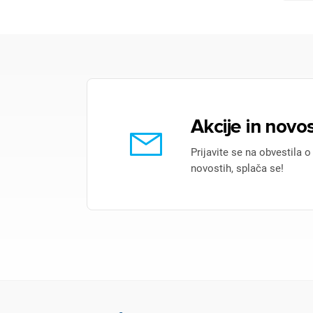
Akcije in novos
Prijavite se na obvestila o
novostih, splača se!
Pr
Za 
P