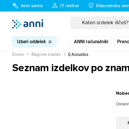
Anni servis
IT rešitve
Kibernetska var
Izberi oddelek
ANNI računalniki
Preno
Domov
Blagovne znamke
Q Acoustics
Seznam izdelkov po znam
Noben
Ostani