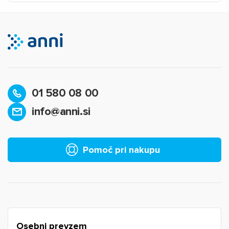
01 580 08 00
info@anni.si
×
Prijava
Za dodajanje na seznam želja morate biti prijavljeni.
Pomoč pri nakupu
Prijava
Prekliči
Osebni prevzem