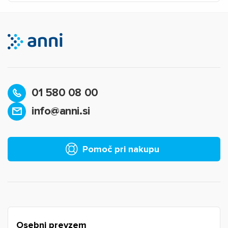
01 580 08 00
info@anni.si
×
Prijava
Za dodajanje na seznam želja morate biti prijavljeni.
Pomoč pri nakupu
Prijava
Prekliči
Osebni prevzem