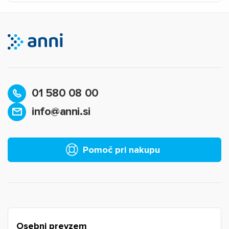
01 580 08 00
info@anni.si
×
Prijava
Za dodajanje na seznam želja morate biti prijavljeni.
Pomoč pri nakupu
Prijava
Prekliči
Osebni prevzem