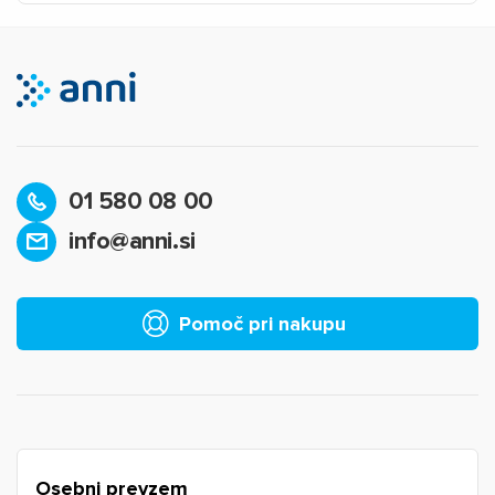
01 580 08 00
info@anni.si
×
Prijava
Za dodajanje na seznam želja morate biti prijavljeni.
Pomoč pri nakupu
Prijava
Prekliči
Osebni prevzem