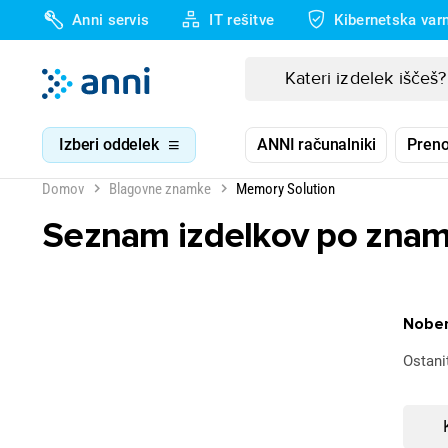
Anni servis
IT rešitve
Kibernetska var
Izberi oddelek
ANNI računalniki
Preno
Domov
Blagovne znamke
Memory Solution
Seznam izdelkov po znam
Noben
Ostani