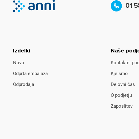
01 5
Izdelki
Naše podj
Novo
Kontaktni pod
Odprta embalaža
Kje smo
Odprodaja
Delovni čas
O podjetju
Zaposlitev