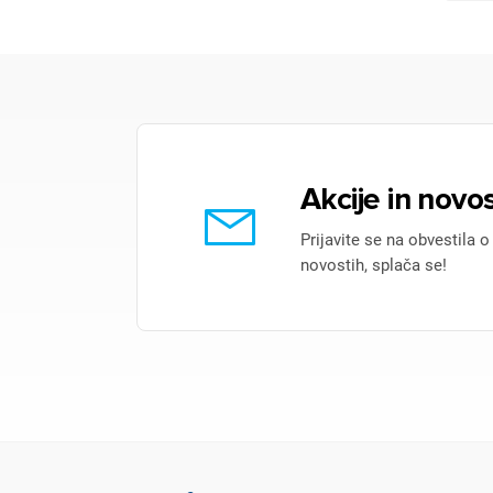
Akcije in novos
Prijavite se na obvestila o
novostih, splača se!
Pr
Za 
P