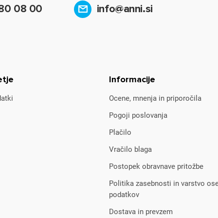
80 08 00
info@anni.si
etje
Informacije
atki
Ocene, mnenja in priporočila
Pogoji poslovanja
Plačilo
Vračilo blaga
Postopek obravnave pritožbe
Politika zasebnosti in varstvo os
podatkov
Dostava in prevzem