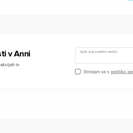
ti v Anni
Vpiši svoj e-poštni naslov
 akcijah in
Strinjam se s
politiko z
ijava
dodajanje na seznam želja morate biti prijavljeni.
Prijava
rekliči