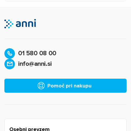
01 580 08 00
info@anni.si
×
Prijava
Za dodajanje na seznam želja morate biti prijavljeni.
Pomoč pri nakupu
Prijava
Prekliči
Osebni prevzem