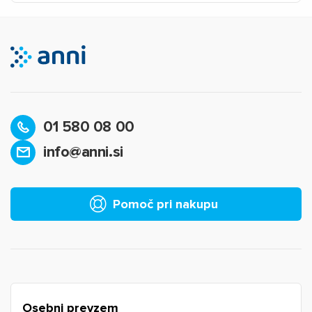
01 580 08 00
info@anni.si
×
Prijava
Za dodajanje na seznam želja morate biti prijavljeni.
Pomoč pri nakupu
Prijava
Prekliči
Osebni prevzem