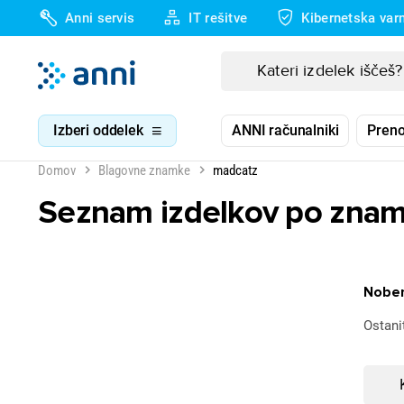
Anni servis
IT rešitve
Kibernetska var
Izberi oddelek
ANNI računalniki
Preno
Domov
Blagovne znamke
madcatz
Seznam izdelkov po znam
Noben
Ostani