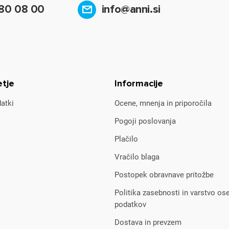
80 08 00
info@anni.si
etje
Informacije
atki
Ocene, mnenja in priporočila
Pogoji poslovanja
Plačilo
Vračilo blaga
Postopek obravnave pritožbe
Politika zasebnosti in varstvo os
podatkov
Dostava in prevzem