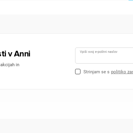
ti v Anni
Vpiši svoj e-poštni naslov
 akcijah in
Strinjam se s
politiko z
ijava
dodajanje na seznam želja morate biti prijavljeni.
Prijava
rekliči