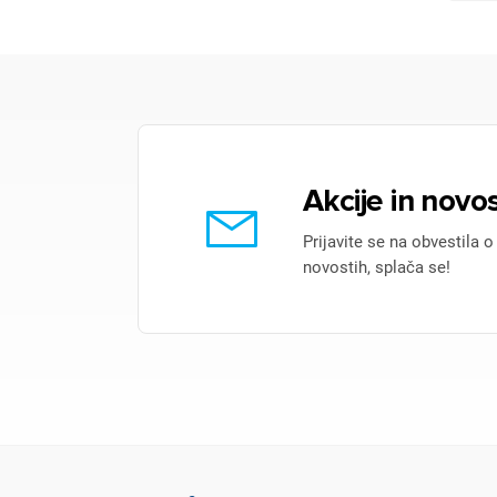
Akcije in novos
Prijavite se na obvestila o
novostih, splača se!
Pr
Za 
P