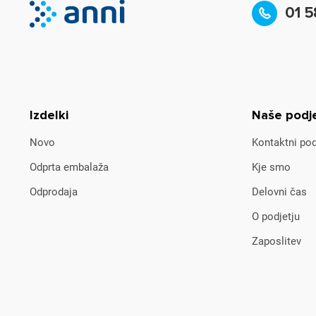
01 5
Izdelki
Naše podj
Novo
Kontaktni pod
Odprta embalaža
Kje smo
Odprodaja
Delovni čas
O podjetju
Zaposlitev