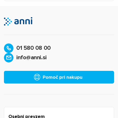
01 580 08 00
info@anni.si
×
Prijava
Za dodajanje na seznam želja morate biti prijavljeni.
Pomoč pri nakupu
Prijava
Prekliči
Osebni prevzem