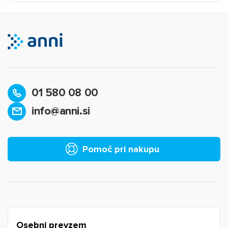
01 580 08 00
info@anni.si
×
Prijava
Za dodajanje na seznam želja morate biti prijavljeni.
Pomoč pri nakupu
Prijava
Prekliči
Osebni prevzem