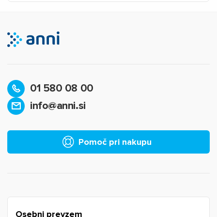
01 580 08 00
info@anni.si
×
Prijava
Za dodajanje na seznam želja morate biti prijavljeni.
Pomoč pri nakupu
Prijava
Prekliči
Osebni prevzem