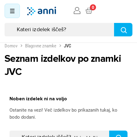
0
Domov
Blagovne znamke
JVC
Seznam izdelkov po znamki
JVC
Noben izdelek ni na voljo
Ostanite na vezi! Več izdelkov bo prikazanih tukaj, ko
bodo dodani.