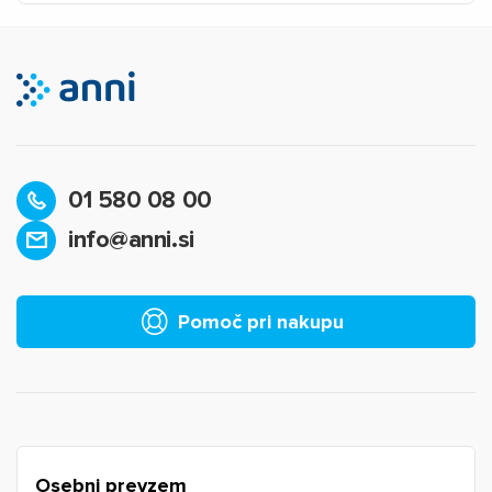
01 580 08 00
info@anni.si
×
Prijava
Za dodajanje na seznam želja morate biti prijavljeni.
Pomoč pri nakupu
Prijava
Prekliči
Osebni prevzem