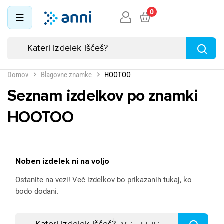
0
Domov
Blagovne znamke
HOOTOO
Seznam izdelkov po znamki
HOOTOO
Noben izdelek ni na voljo
Ostanite na vezi! Več izdelkov bo prikazanih tukaj, ko
bodo dodani.