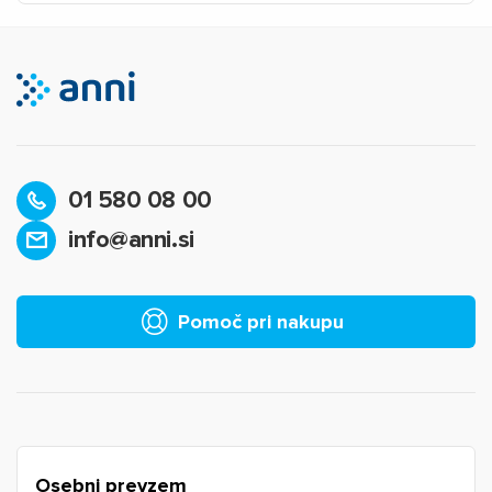
01 580 08 00
info@anni.si
×
Prijava
Za dodajanje na seznam želja morate biti prijavljeni.
Pomoč pri nakupu
Prijava
Prekliči
Osebni prevzem