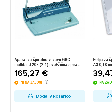
Aparat za špiralno vezavo GBC
Foljia za 
multibind 208 (2:1) pvc+žična špirala
A3 0,18 m
165,27 €
39,4
NI NA ZALOGI
NA ZAL
Dodaj v košarico