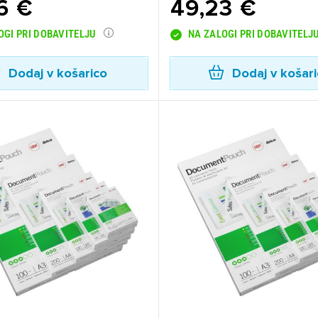
6 €
49,23 €
OGI PRI DOBAVITELJU
NA ZALOGI PRI DOBAVITELJ
Dodaj v košarico
Dodaj v košar
ijava
dodajanje na seznam želja morate biti prijavljeni.
Prijava
rekliči