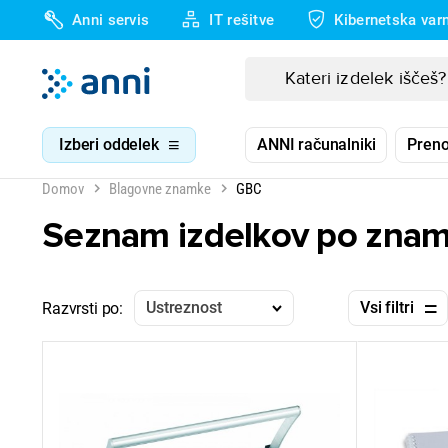
Anni servis
IT rešitve
Kibernetska var
Izberi oddelek
ANNI računalniki
Preno
Domov
Blagovne znamke
GBC
Seznam izdelkov po zna
Ustreznost
Vsi filtri
Razvrsti po: