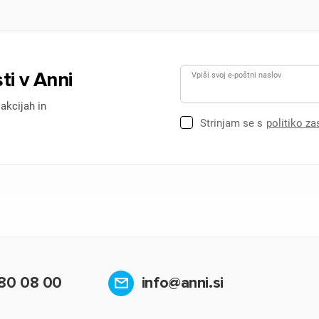
ti v Anni
Vpiši svoj e-poštni naslov
 akcijah in
Strinjam se s
politiko z
80 08 00
info@anni.si