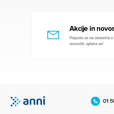
Akcije in novos
Prijavite se na obvestila o
novostih, splača se!
01 5