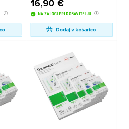
16,90 €
U
NA ZALOGI PRI DOBAVITELJU
ico
Dodaj v košarico
×