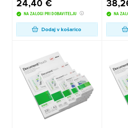
24,40 €
38,2
NA ZALOGI PRI DOBAVITELJU
NA ZAL
Dodaj v košarico
Pr
Za 
P