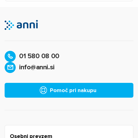
01 580 08 00
info@anni.si
×
Prijava
Za dodajanje na seznam želja morate biti prijavljeni.
Pomoč pri nakupu
Prijava
Prekliči
Osebni prevzem