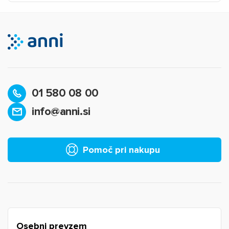
01 580 08 00
info@anni.si
×
Prijava
Za dodajanje na seznam želja morate biti prijavljeni.
Pomoč pri nakupu
Prijava
Prekliči
Osebni prevzem