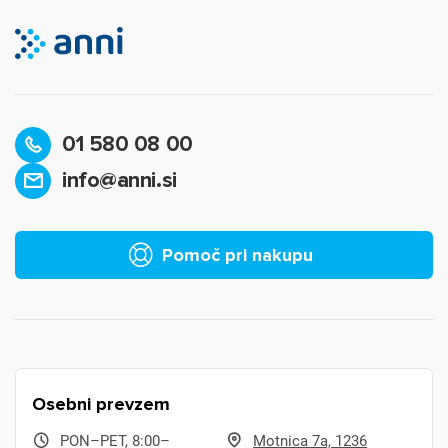
Za dodajanje na seznam želja morate biti prijavljeni.
Prijava
Prekliči
01 580 08 00
info@anni.si
Pomoč pri nakupu
Osebni prevzem
PON–PET, 8:00–
Motnica 7a, 1236