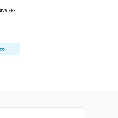
00VA EG-
ico