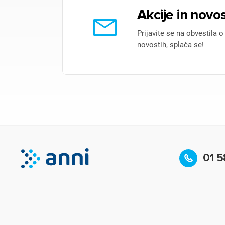
Akcije in novos
Prijavite se na obvestila o
novostih, splača se!
01 5