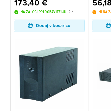
173,40 €
56,1
Za 
NA ZALOGI PRI DOBAVITELJU
NI NA 
Dodaj v košarico
P