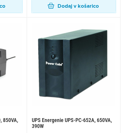
ico
Dodaj v košarico
, 850VA,
UPS Energenie UPS-PC-652A, 650VA,
×
390W