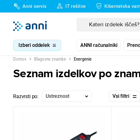
Anni servis
IT rešitve
Kibernetska var
Izberi oddelek
ANNI računalniki
Preno
Domov
Blagovne znamke
Energenie
Seznam izdelkov po znam
Ustreznost
Vsi filtri
Razvrsti po: