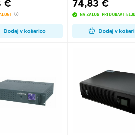
8 €
74,83 €
dodajanje na seznam želja morate biti prijavljeni.
ZALOGI
NA ZALOGI PRI DOBAVITELJ
Dodaj v košarico
Dodaj v košar
Prijava
rekliči