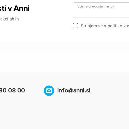
ti v Anni
Vpiši svoj e-poštni naslov
 akcijah in
Strinjam se s
politiko z
80 08 00
info@anni.si