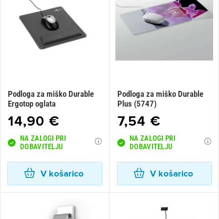
×
Prijava
Za dodajanje na seznam želja morate biti prijavljeni.
Prijava
Prekliči
Podloga za miško Durable
Podloga za miško Durable
Ergotop oglata
Plus (5747)
14,90 €
7,54 €
NA ZALOGI PRI
NA ZALOGI PRI
DOBAVITELJU
DOBAVITELJU
V košarico
V košarico