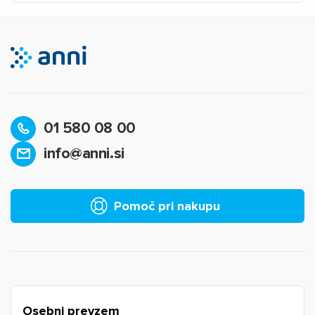
01 580 08 00
info@anni.si
×
Prijava
Za dodajanje na seznam želja morate biti prijavljeni.
Pomoč pri nakupu
Prijava
Prekliči
Osebni prevzem