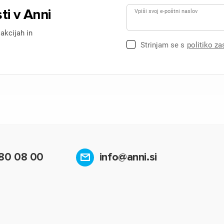
ti v Anni
Vpiši svoj e-poštni naslov
 akcijah in
Strinjam se s
politiko z
80 08 00
info@anni.si