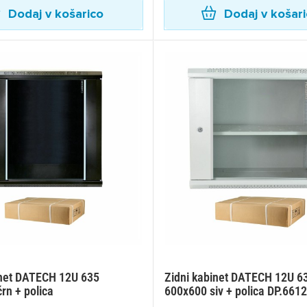
Dodaj v košarico
Dodaj v košar
inet DATECH 12U 635
Zidni kabinet DATECH 12U 6
rn + polica
600x600 siv + polica DP.661
ijava