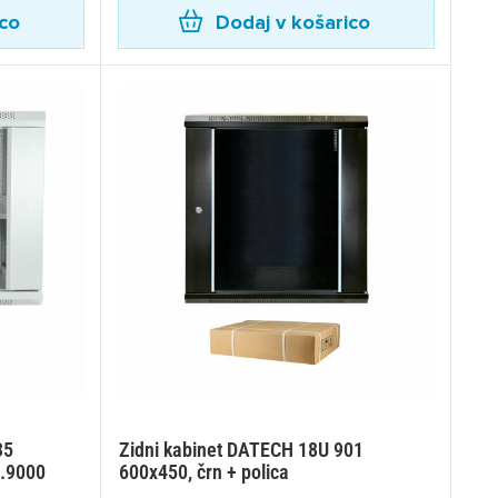
ico
Dodaj v košarico
35
Zidni kabinet DATECH 18U 901
×
2.9000
600x450, črn + polica