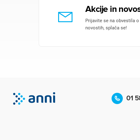
Akcije in novos
Prijavite se na obvestila o
novostih, splača se!
01 5