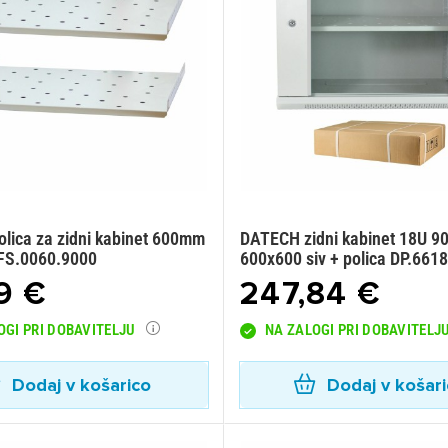
lica za zidni kabinet 600mm
DATECH zidni kabinet 18U 9
 FS.0060.9000
600x600 siv + polica DP.661
9 €
247,84 €
OGI PRI DOBAVITELJU
NA ZALOGI PRI DOBAVITELJ
Dodaj v košarico
Dodaj v košar