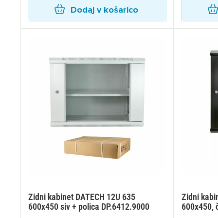
Dodaj v košarico
Zidni kabinet DATECH 12U 635
Zidni kab
600x450 siv + polica DP.6412.9000
600x450, č
Pr