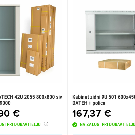
ATECH 42U 2055 800x800 siv
Kabinet zidni 9U 501 600x450
.9000
DATEH + polica
90 €
167,37 €
OGI PRI DOBAVITELJU
NA ZALOGI PRI DOBAVITELJ