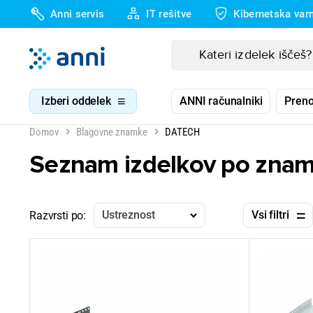
Anni servis
IT rešitve
Kibernetska var
Izberi oddelek
ANNI računalniki
Preno
Domov
Blagovne znamke
DATECH
Seznam izdelkov po zna
Ustreznost
Vsi filtri
Razvrsti po: