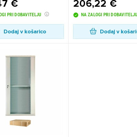
47 €
206,22 €
dodajanje na seznam želja morate biti prijavljeni.
OGI PRI DOBAVITELJU
NA ZALOGI PRI DOBAVITELJ
Dodaj v košarico
Dodaj v košar
Prijava
rekliči