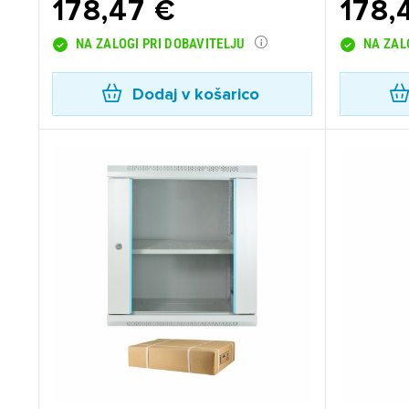
178,47 €
178,
Za 
NA ZALOGI PRI DOBAVITELJU
NA ZAL
Dodaj v košarico
P