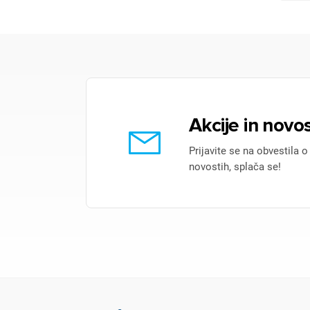
Akcije in novos
Prijavite se na obvestila o
novostih, splača se!
Pr
Za 
P