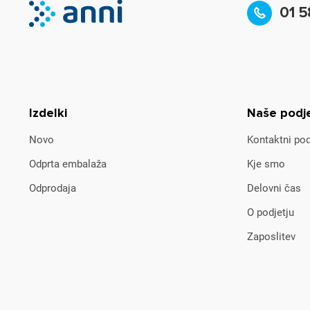
01 5
Izdelki
Naše podj
Novo
Kontaktni pod
Odprta embalaža
Kje smo
Odprodaja
Delovni čas
O podjetju
Zaposlitev