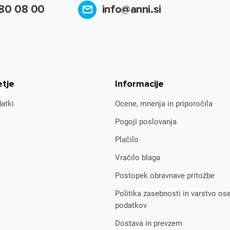
80 08 00
info@anni.si
etje
Informacije
atki
Ocene, mnenja in priporočila
Pogoji poslovanja
Plačilo
Vračilo blaga
Postopek obravnave pritožbe
Politika zasebnosti in varstvo os
podatkov
Dostava in prevzem