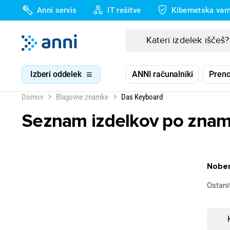
Anni servis
IT rešitve
Kibernetska var
Izberi oddelek
ANNI računalniki
Preno
Domov
Blagovne znamke
Das Keyboard
Seznam izdelkov po znam
Noben
Ostani