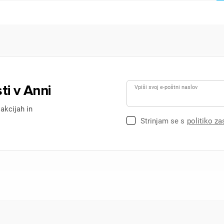
ti v Anni
Vpiši svoj e-poštni naslov
 akcijah in
Strinjam se s
politiko z
ijava
dodajanje na seznam želja morate biti prijavljeni.
Prijava
rekliči