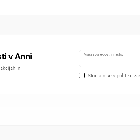
ti v Anni
Vpiši svoj e-poštni naslov
 akcijah in
Strinjam se s
politiko z
ijava
dodajanje na seznam želja morate biti prijavljeni.
Prijava
rekliči