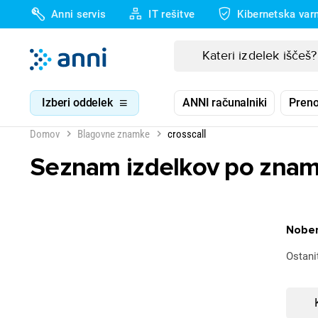
Anni servis
IT rešitve
Kibernetska var
Izberi oddelek
ANNI računalniki
Preno
Domov
Blagovne znamke
crosscall
Seznam izdelkov po znamk
Noben
Ostani