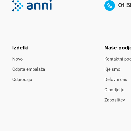
01 5
Izdelki
Naše podj
Novo
Kontaktni pod
Odprta embalaža
Kje smo
Odprodaja
Delovni čas
O podjetju
Zaposlitev