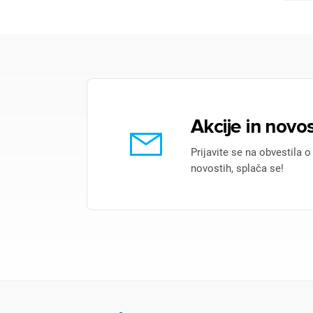
Akcije in novos
Prijavite se na obvestila o
novostih, splača se!
Pr
Za 
P