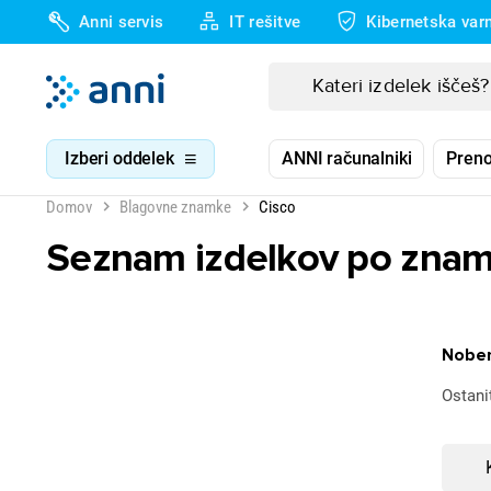
Anni servis
IT rešitve
Kibernetska var
Izberi oddelek
ANNI računalniki
Preno
Domov
Blagovne znamke
Cisco
Seznam izdelkov po znam
Noben
Ostani