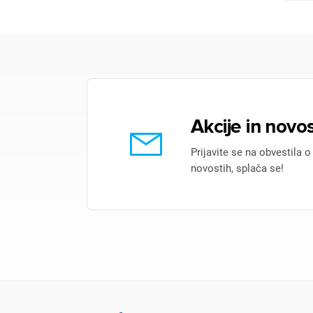
Akcije in novos
Prijavite se na obvestila o
novostih, splača se!
Pr
Za 
P