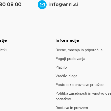
80 08 00
info@anni.si
etje
Informacije
atki
Ocene, mnenja in priporočila
Pogoji poslovanja
Plačilo
Vračilo blaga
Postopek obravnave pritožbe
Politika zasebnosti in varstvo os
podatkov
Dostava in prevzem