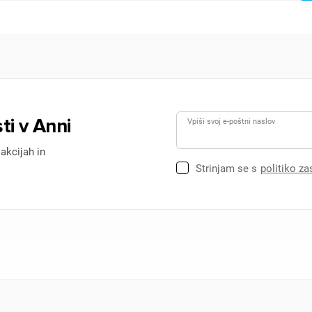
ti v Anni
Vpiši svoj e-poštni naslov
 akcijah in
Strinjam se s
politiko z
ijava
dodajanje na seznam želja morate biti prijavljeni.
Prijava
rekliči