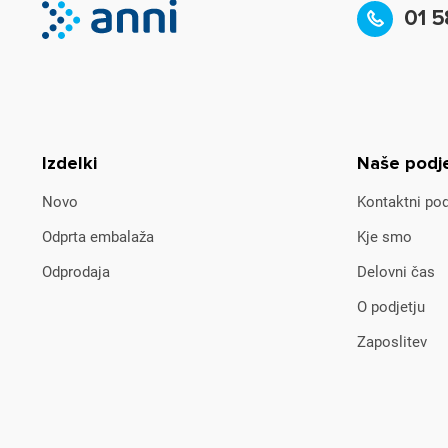
01 5
Izdelki
Naše podj
Novo
Kontaktni pod
Odprta embalaža
Kje smo
Odprodaja
Delovni čas
O podjetju
Zaposlitev