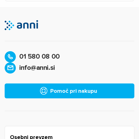
01 580 08 00
info@anni.si
×
Prijava
Za dodajanje na seznam želja morate biti prijavljeni.
Pomoč pri nakupu
Prijava
Prekliči
Osebni prevzem