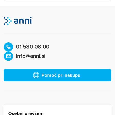
01 580 08 00
info@anni.si
×
Prijava
Za dodajanje na seznam želja morate biti prijavljeni.
Pomoč pri nakupu
Prijava
Prekliči
Osebni prevzem