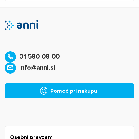
01 580 08 00
info@anni.si
×
Prijava
Za dodajanje na seznam želja morate biti prijavljeni.
Pomoč pri nakupu
Prijava
Prekliči
Osebni prevzem