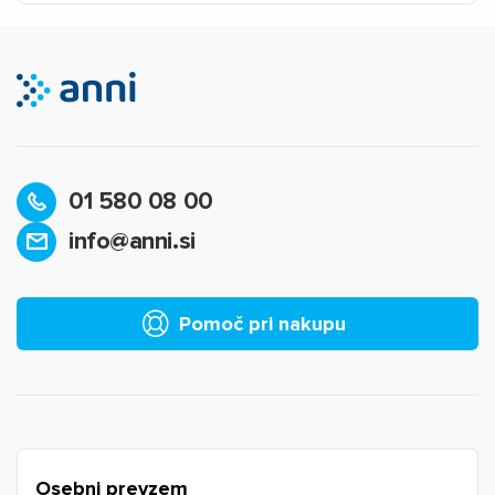
01 580 08 00
info@anni.si
×
Prijava
Za dodajanje na seznam želja morate biti prijavljeni.
Pomoč pri nakupu
Prijava
Prekliči
Osebni prevzem