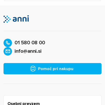
01 580 08 00
info@anni.si
×
Prijava
Za dodajanje na seznam želja morate biti prijavljeni.
Pomoč pri nakupu
Prijava
Prekliči
Osebni prevzem