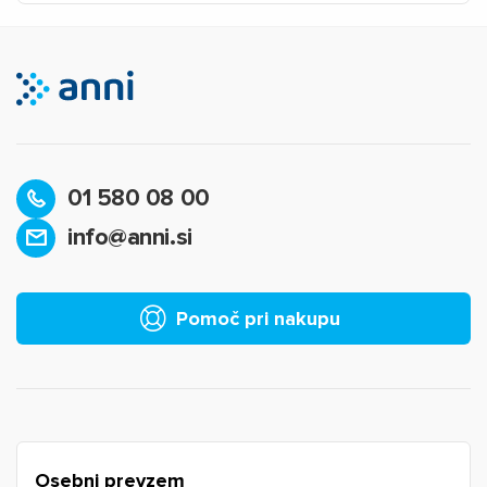
01 580 08 00
info@anni.si
×
Prijava
Za dodajanje na seznam želja morate biti prijavljeni.
Pomoč pri nakupu
Prijava
Prekliči
Osebni prevzem