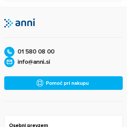
01 580 08 00
info@anni.si
×
Prijava
Za dodajanje na seznam želja morate biti prijavljeni.
Pomoč pri nakupu
Prijava
Prekliči
Osebni prevzem