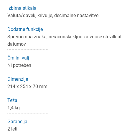
Izbirna stikala
Valuta/davek, krivulje, decimalne nastavitve
Dodatne funkcije
Sprememba znaka, neračunski ključ za vnose številk ali
datumov
Črnilni valj
Ni potreben
Dimenzije
214 x 254 x 70 mm
Teža
1,4 kg
Garancija
2 leti