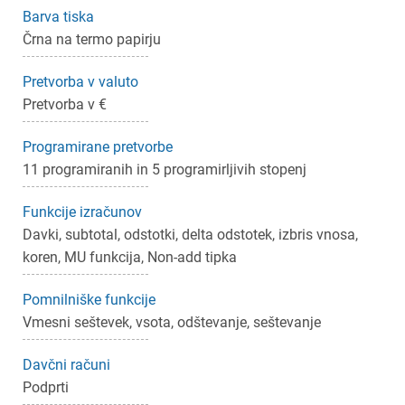
Barva tiska
Črna na termo papirju
×
Prijava
Pretvorba v valuto
Pretvorba v €
Za dodajanje na seznam želja morate biti prijavljeni.
Programirane pretvorbe
11 programiranih in 5 programirljivih stopenj
Prijava
Prekliči
Funkcije izračunov
Davki, subtotal, odstotki, delta odstotek, izbris vnosa,
koren, MU funkcija, Non-add tipka
Pomnilniške funkcije
Vmesni seštevek, vsota, odštevanje, seštevanje
Davčni računi
Podprti