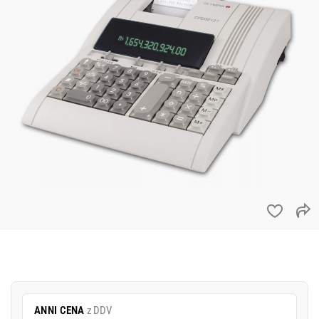
ANNI CENA
z DDV