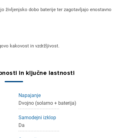
o življenjsko dobo baterije ter zagotavljajo enostavno
egovo kakovost in vzdržljivost.
ijava
nosti in ključne lastnosti
dodajanje na seznam želja morate biti prijavljeni.
Napajanje
Dvojno (solarno + baterija)
Prijava
rekliči
Samodejni izklop
Da