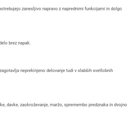
potrebujejo zanesljivo napravo z naprednimi funkcijami in dolgo
delo brez napak.
r zagotavlja neprekinjeno delovanje tudi v slabših svetlobnih
otke, davke, zaokroževanje, maržo, spremembo predznaka in dvojno