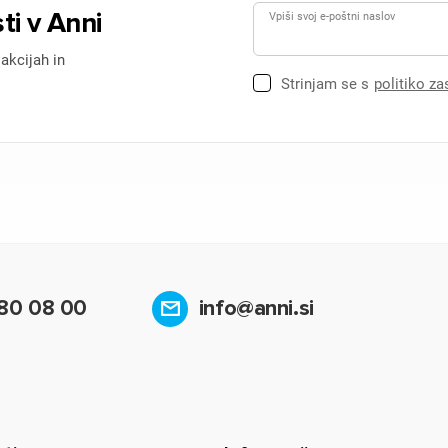
ti v Anni
Vpiši svoj e-poštni naslov
 akcijah in
Strinjam se s
politiko z
80 08 00
info@anni.si