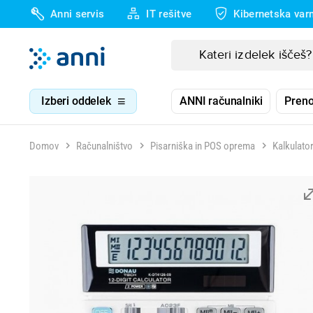
Anni servis
IT rešitve
Kibernetska var
Izberi oddelek
ANNI računalniki
Preno
Domov
Računalništvo
Pisarniška in POS oprema
Kalkulator