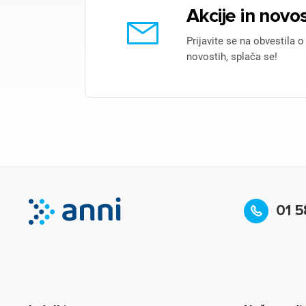
Akcije in novos
Prijavite se na obvestila o
novostih, splača se!
01 5