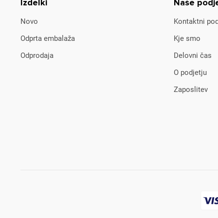
Izdelki
Naše podj
Novo
Kontaktni pod
Odprta embalaža
Kje smo
Odprodaja
Delovni čas
O podjetju
Zaposlitev