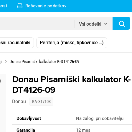
nost
Reševanje podatkov
Vsi oddelki
sni računalniki
Periferija (miške, tipkovnice …)
ji
Donau Pisarniški kalkulator K-DT4126-09
Donau Pisarniški kalkulator K-
DT4126-09
Donau
KA-317103
Dobavljivost
Na zalogi pri dobavitelju
Garancija
12 mes.