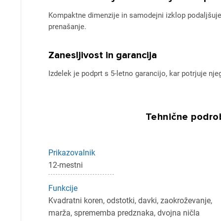
Kompaktne dimenzije in samodejni izklop podaljšujej
prenašanje.
Zanesljivost in garancija
Izdelek je podprt s 5-letno garancijo, kar potrjuje nj
Pr
Tehnične podrob
Za 
Prikazovalnik
12-mestni
P
Funkcije
Kvadratni koren, odstotki, davki, zaokroževanje,
marža, sprememba predznaka, dvojna ničla