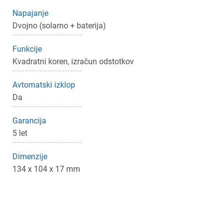
×
Prijava
Napajanje
Dvojno (solarno + baterija)
Za dodajanje na seznam želja morate biti prijavljeni.
Funkcije
Kvadratni koren, izračun odstotkov
Prijava
Prekliči
Avtomatski izklop
Da
Garancija
5 let
Dimenzije
134 x 104 x 17 mm