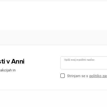
ti v Anni
Vpiši svoj e-poštni naslov
 akcijah in
Strinjam se s
politiko z