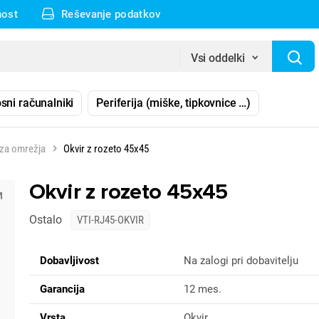
nost
Reševanje podatkov
Vsi oddelki
sni računalniki
Periferija (miške, tipkovnice …)
i za omrežja
Okvir z rozeto 45x45
Okvir z rozeto 45x45
Ostalo
VTI-RJ45-OKVIR
Dobavljivost
Na zalogi pri dobavitelju
Garancija
12 mes.
Vrsta
Okvir