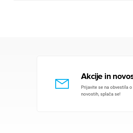
Akcije in novos
Prijavite se na obvestila o
novostih, splača se!