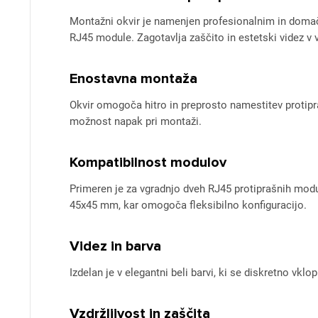
Montažni okvir je namenjen profesionalnim in domači
RJ45 module. Zagotavlja zaščito in estetski videz v
Enostavna montaža
Okvir omogoča hitro in preprosto namestitev protipr
možnost napak pri montaži.
Kompatibilnost modulov
Primeren je za vgradnjo dveh RJ45 protiprašnih mo
45x45 mm, kar omogoča fleksibilno konfiguracijo.
Videz in barva
Izdelan je v elegantni beli barvi, ki se diskretno vklo
Vzdržljivost in zaščita