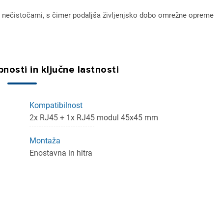
mi nečistočami, s čimer podaljša življenjsko dobo omrežne opreme
ijava
nosti in ključne lastnosti
dodajanje na seznam želja morate biti prijavljeni.
Kompatibilnost
Prijava
rekliči
2x RJ45 + 1x RJ45 modul 45x45 mm
Montaža
Enostavna in hitra