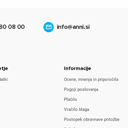
80 08 00
info@anni.si
etje
Informacije
atki
Ocene, mnenja in priporočila
Pogoji poslovanja
Plačilo
Vračilo blaga
Postopek obravnave pritožbe