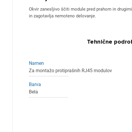
Okvir zanesljivo ščiti module pred prahom in drugi
in zagotavlja nemoteno delovanje.
Pr
Tehnične podrob
Za 
Namen
P
Za montažo protiprašnih RJ45 modulov
Barva
Bela