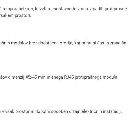
m uporabnikom, ki želijo enostavno in varno vgraditi protiprašne
 vsakem prostoru.
ašnih modulov brez dodatnega orodja, kar prihrani čas in zmanjša
dulov dimenzij 45x45 mm in enega RJ45 protiprašnega modula
pi v vsak prostor in dopolni sodoben dizajn električnih instalacij.