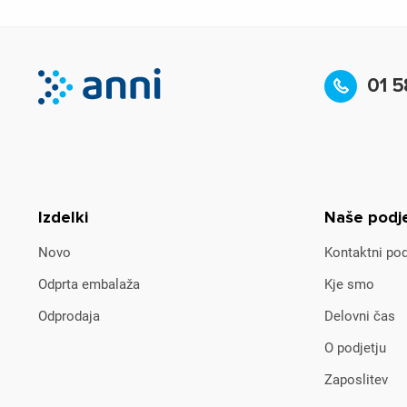
01 5
Izdelki
Naše podj
Novo
Kontaktni pod
Odprta embalaža
Kje smo
Odprodaja
Delovni čas
O podjetju
Zaposlitev