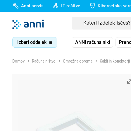
Anni servis
IT rešitve
Kibernetska var
Izberi oddelek
ANNI računalniki
Preno
Domov
Računalništvo
Omrežna oprema
Kabli in konektorj