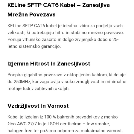
KELine SFTP CAT6 Kabel – Zanesljiva
Mrežna Povezava
KELine SFTP CAT6 kabel je idealna izbira za podjetja vseh
velikosti, ki potrebujejo hitro in stabilno mrežno povezavo.
Ponuja vrhunsko zaščito in dolgo življenjsko dobo s 25-
letno sistemsko garancijo.
Izjemna Hitrost in Zanesljivost
Podpira gigabitno povezavo z oklopljenim kablom, ki deluje
do 250MHz, kar zagotavlja visoko zmogljivost in minimalne
motnje tudi v zahtevnih okoljih.
Vzdržljivost in Varnost
Kabel je izdelan iz 100 % bakrenih prevodnikov z mehko
žico AWG 27/7 in je LSOH certificiran – low smoke,
halogen-free ter požarno odporen za maksimalno varnost.