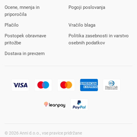
Ocene, mnenja in
Pogoji poslovanja
priporočila
Plačilo
Vračilo blaga
Postopek obravnave
Politika zasebnosti in varstvo
pritožbe
osebnih podatkov
Dostava in prevzem
© 2026 Anni d.o.o., vse pravice pridržane