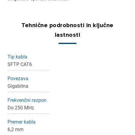
Tehnične podrobnosti in ključne
lastnosti
Tip kabla
SFTP CAT6
Povezava
Gigabitna
Frekvenčni razpon
Do 250 MHz
×
Prijava
Premer kabla
6,2 mm
Za dodajanje na seznam želja morate biti prijavljeni.