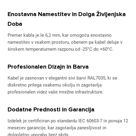
Enostavna Namestitev in Dolga Življenjska
Doba
Premer kabla je le 6,2 mm, kar omogoča enostavno
namestitev v vsakem prostoru, obenem pa kabel deluje v
širokem temperaturnem razponu od -25°C do +60°C.
Profesionalen Dizajn in Barva
Kabel je zasnovan v elegantni sivi barvi RAL7035, ki se
diskretno prilega vsakemu okolju in zagotavlja
profesionalen videz vaše mrežne infrastrukture.
Dodatne Prednosti in Garancija
Izdelek je certificiran po standardu IEC 60603-7 in ponuja 12
mesecev garancije, kar zagotavlja zanesljivost in
dolgoletno uporabo brez skrbi.