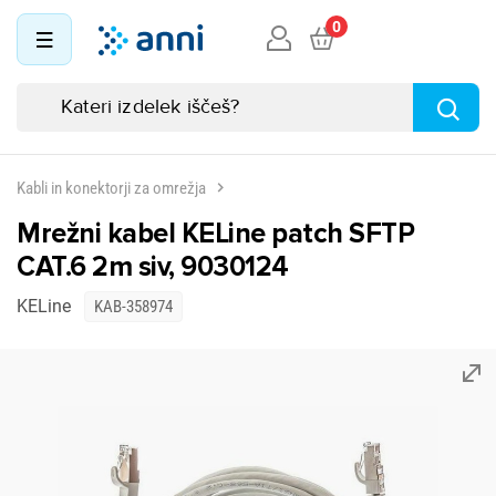
0
Kabli in konektorji za omrežja
Mrežni kabel KELine patch SFTP
CAT.6 2m siv, 9030124
KELine
KAB-358974