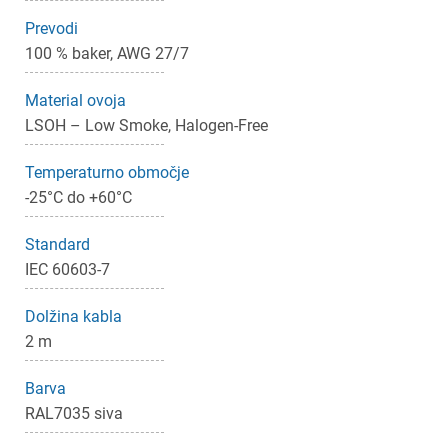
Prevodi
100 % baker, AWG 27/7
Prijava
Prekliči
Material ovoja
LSOH – Low Smoke, Halogen-Free
Temperaturno območje
-25°C do +60°C
Standard
IEC 60603-7
Dolžina kabla
2 m
Barva
RAL7035 siva