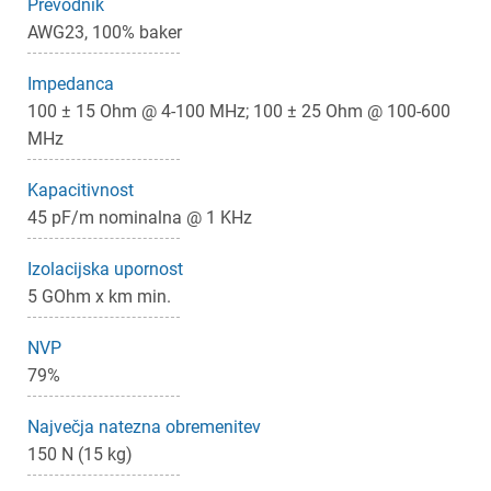
Prevodnik
AWG23, 100% baker
Impedanca
100 ± 15 Ohm @ 4-100 MHz; 100 ± 25 Ohm @ 100-600
MHz
×
Prijava
Kapacitivnost
45 pF/m nominalna @ 1 KHz
Za dodajanje na seznam želja morate biti prijavljeni.
Izolacijska upornost
5 GOhm x km min.
Prijava
Prekliči
NVP
79%
Največja natezna obremenitev
150 N (15 kg)