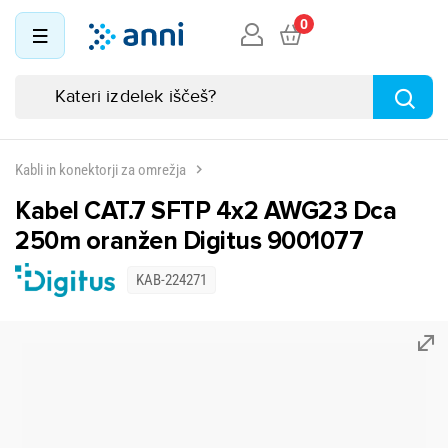
0
Kabli in konektorji za omrežja
Kabel CAT.7 SFTP 4x2 AWG23 Dca
250m oranžen Digitus 9001077
KAB-224271