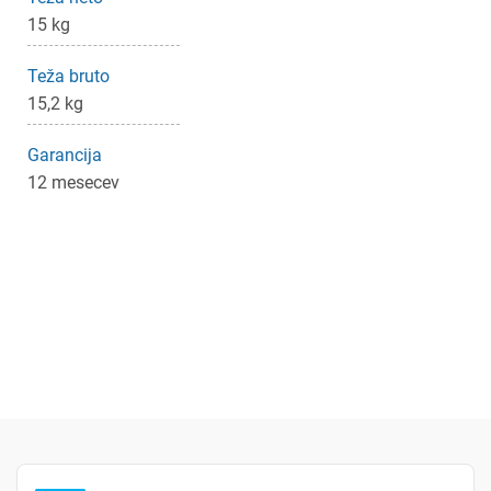
15 kg
Teža bruto
15,2 kg
Garancija
12 mesecev